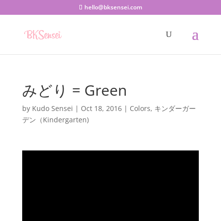
hello@bksensei.com
みどり = Green
by
Kudo Sensei
|
Oct 18, 2016
|
Colors
,
キンダーガー
デン（Kindergarten)